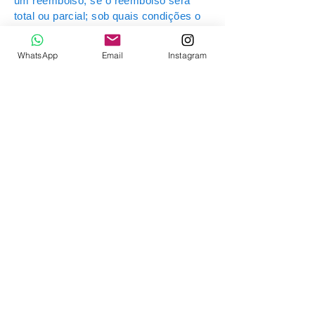
um reembolso; se o reembolso será
total ou parcial; sob quais condições o
cliente será reembolsado; e muito mais.
WhatsApp
Email
Instagram
(55)93347-5223
alusamaesquadrias@hotmail.com
Rua Princesa Izabel-891-Perpétuo
socorro-Santa Maria-RS-cep:
97045-390
Receba Nossas Novidades
Insira seu Email